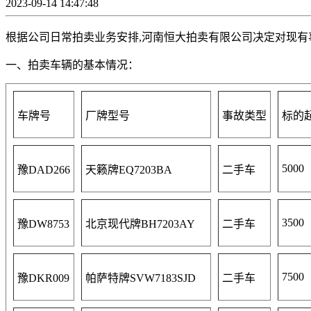
2023-09-14 14:47:48
根据公司日常拍卖业务安排,河南恒大拍卖有限公司决定对现有
一、拍卖车辆的基本情况：
车牌号
厂牌型号
事故类型
标的
5000
豫DAD266
天籁牌EQ7203BA
二手车
3500
豫DW8753
北京现代牌BH7203AY
二手车
7500
豫DKR009
帕萨特牌SVW7183SJD
二手车