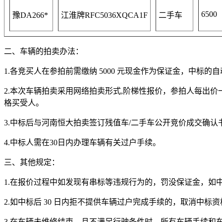
6500
豫DA266*
江淮牌RFC5036XQCA1F
二手车
二、车辆的拍卖办法：
1.各竞买人在参拍前需缴纳 5000 元现金作为保证金，中
2.本次车辆拍卖采用网络拍卖形式,阶梯性报价，参拍人每出
格买受人。
3.中标后与河南恒大拍卖签订残值车/二手车公开竞价成交确认
4.中标人需在30日内办理车辆有关过户手续。
三、其他规定：
1.在报价过程中如发现有串标等违规行为的，罚没保证金，如
2.如中标后 30 日内拒不提供车辆过户完成手续的，取消中
3.在车辆未维修结束，且不满足行驶条件时，所有车辆手续和