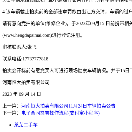
4.该车辆截止拍卖前的全部违章罚款由出让方交清，车辆的过
请有意向竞拍的单位(维修企业)，于2023年09月15 日前
(www.hengdapaimai.com)进行登记注册。
审核联系人:张飞
联系电话:17737777818
拍卖会开标前有意竞买人可进行现场勘察车辆情况。并于15日下
河南恒大拍卖有限公司
2023 年 09 月 14 日
上一篇：
河南恒大拍卖有限公司11月24日车辆拍卖公告
下一篇：
电子合同签署操作流程(支付宝小程序)
莱芜二手车