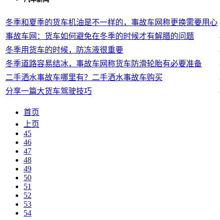
冬季和夏季的货车机油是不一样的，事故车网称更换需要用心
事故车网：货车如何避免在冬季的时候才有解腊的问题
冬季用货车的时候，防冻液很重要
冬季道路容易结冰，事故车网称货车防滑轮胎有必要准备
二手洒水事故车哪里有？二手洒水事故车购买
分享一篇大货车驾驶技巧
首页
上页
45
46
47
48
49
50
51
52
53
54